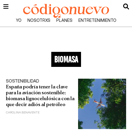
YO
NOSOTRXS
PLANES
ENTRETENIMIENTO
biomasa
SOSTENIBILIDAD
España podría tener la clave
para la aviación sostenible:
biomasa lignocelulósica con la
que decir adiós al petróleo
CAROLINA BENAVENTE