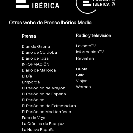
Otras webs de Prensa Ibérica Media
Radio y televisión
Prensa
LevanteTV
Diari de Girona
InformacionTV
Diario de Córdoba
Diario de Ibiza
Revistas
INFORMACIÓN
Cuore
Diario de Mallorca
Stilo
El Día
Viajar
Empordà
Woman
El Periódico de Aragón
El Periódico de España
El Periódico
El Periódico de Extremadura
El Periódico Mediterráneo
Faro de Vigo
La Crónica de Badajoz
La Nueva España