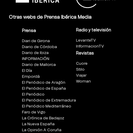
Otras webs de Prensa Ibérica Media
Radio y televisión
Prensa
LevanteTV
Diari de Girona
InformacionTV
Diario de Córdoba
Diario de Ibiza
Revistas
INFORMACIÓN
Cuore
Diario de Mallorca
Stilo
El Día
Viajar
Empordà
Woman
El Periódico de Aragón
El Periódico de España
El Periódico
El Periódico de Extremadura
El Periódico Mediterráneo
Faro de Vigo
La Crónica de Badajoz
La Nueva España
La Opinión A Coruña