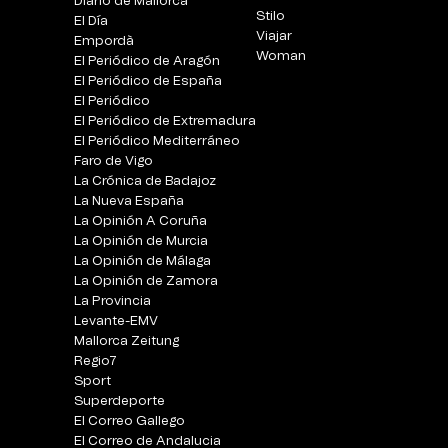
Diario de Mallorca
Stilo
El Día
Viajar
Empordà
Woman
El Periódico de Aragón
El Periódico de España
El Periódico
El Periódico de Extremadura
El Periódico Mediterráneo
Faro de Vigo
La Crónica de Badajoz
La Nueva España
La Opinión A Coruña
La Opinión de Murcia
La Opinión de Málaga
La Opinión de Zamora
La Provincia
Levante-EMV
Mallorca Zeitung
Regio7
Sport
Superdeporte
El Correo Gallego
El Correo de Andalucia