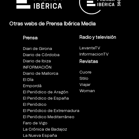
Otras webs de Prensa Ibérica Media
Radio y televisión
Prensa
LevanteTV
Diari de Girona
InformacionTV
Diario de Córdoba
Diario de Ibiza
Revistas
INFORMACIÓN
Cuore
Diario de Mallorca
Stilo
El Día
Viajar
Empordà
Woman
El Periódico de Aragón
El Periódico de España
El Periódico
El Periódico de Extremadura
El Periódico Mediterráneo
Faro de Vigo
La Crónica de Badajoz
La Nueva España