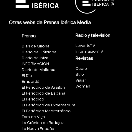
Otras webs de Prensa Ibérica Media
Radio y televisión
Prensa
LevanteTV
Diari de Girona
InformacionTV
Diario de Córdoba
Diario de Ibiza
Revistas
INFORMACIÓN
Cuore
Diario de Mallorca
Stilo
El Día
Viajar
Empordà
Woman
El Periódico de Aragón
El Periódico de España
El Periódico
El Periódico de Extremadura
El Periódico Mediterráneo
Faro de Vigo
La Crónica de Badajoz
La Nueva España