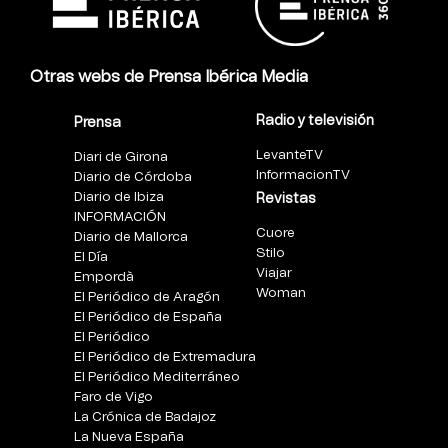
Otras webs de Prensa Ibérica Media
Radio y televisión
Prensa
LevanteTV
Diari de Girona
InformacionTV
Diario de Córdoba
Diario de Ibiza
Revistas
INFORMACIÓN
Cuore
Diario de Mallorca
Stilo
El Día
Viajar
Empordà
Woman
El Periódico de Aragón
El Periódico de España
El Periódico
El Periódico de Extremadura
El Periódico Mediterráneo
Faro de Vigo
La Crónica de Badajoz
La Nueva España