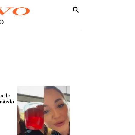
O
co de
l miedo