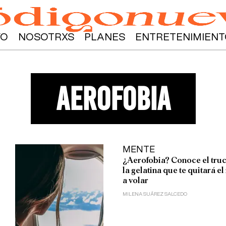
YO
NOSOTRXS
PLANES
ENTRETENIMIENT
aerofobia
MENTE
¿Aerofobia? Conoce el tru
la gelatina que te quitará e
a volar
MILENA SUÁREZ SALCEDO