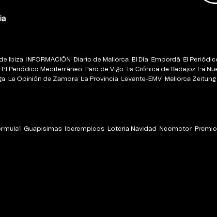
ia
de Ibiza
INFORMACIÓN
Diario de Mallorca
El Día
Empordà
El Periódi
El Periódico Mediterráneo
Faro de Vigo
La Crónica de Badajoz
La Nu
ga
La Opinión de Zamora
La Provincia
Levante-EMV
Mallorca Zeitung
órmula1
Guapisimas
Iberempleos
Loteria Navidad
Neomotor
Premio