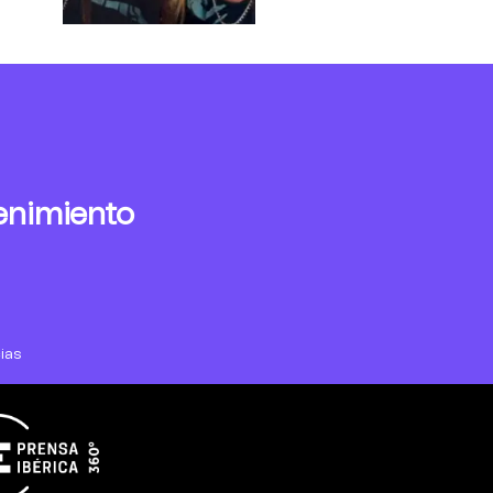
enimiento
ias