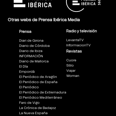
Otras webs de Prensa Ibérica Media
Radio y televisión
Prensa
LevanteTV
Diari de Girona
InformacionTV
Diario de Córdoba
Diario de Ibiza
Revistas
INFORMACIÓN
Cuore
Diario de Mallorca
Stilo
El Día
Viajar
Empordà
Woman
El Periódico de Aragón
El Periódico de España
El Periódico
El Periódico de Extremadura
El Periódico Mediterráneo
Faro de Vigo
La Crónica de Badajoz
La Nueva España