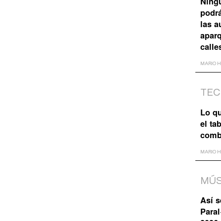
Ning
podrá
las a
apar
calle
MARIO 
TEC
Lo q
el ta
comb
MARIO 
MÚS
Así s
Paral