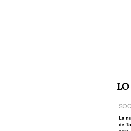
LO
SOC
La n
de Ta