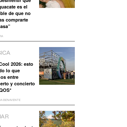
desmentir que
guacate es el
ble de que no
as comprarte
casa”
RA
ICA
ool 2026: esto
do lo que
os entre
erto y concierto
IQOS*
NA BENAVENTE
JAR