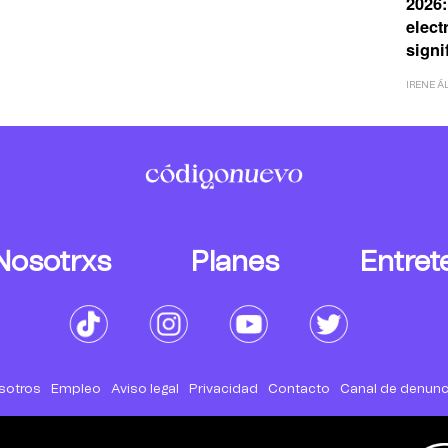
2026: 
elect
signi
IRENE Á
Nosotrxs
Planes
Entret
sotros
Empleo
Aviso legal
Privacidad
Contacto
Canal de denunc