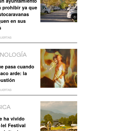
ún ayuntamiento
 prohibir ya que
utocaravanas
quen en sus
s
HUERTAS
NOLOGÍA
ue pasa cuando
baco arde: la
ustión
HUERTAS
ICA
e ha vivido
·lel Festival