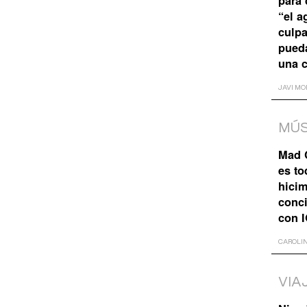
para 
“el a
culpa
pued
una 
JAVI MO
MÚS
Mad C
es to
hicim
conci
con 
CAROLI
VIA