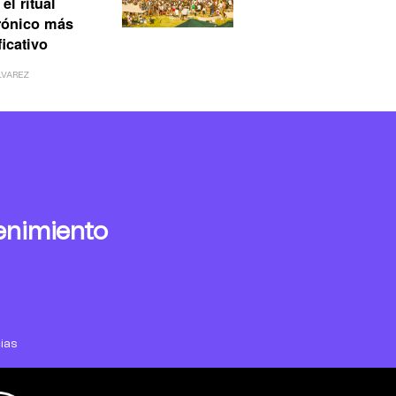
el ritual
rónico más
ficativo
LVAREZ
enimiento
ias