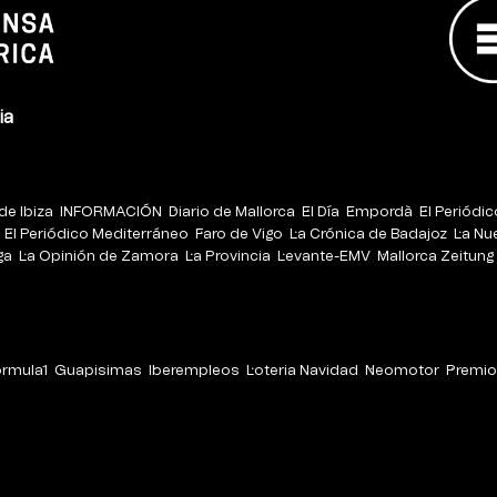
ia
de Ibiza
INFORMACIÓN
Diario de Mallorca
El Día
Empordà
El Periódi
El Periódico Mediterráneo
Faro de Vigo
La Crónica de Badajoz
La Nu
ga
La Opinión de Zamora
La Provincia
Levante-EMV
Mallorca Zeitung
órmula1
Guapisimas
Iberempleos
Loteria Navidad
Neomotor
Premio