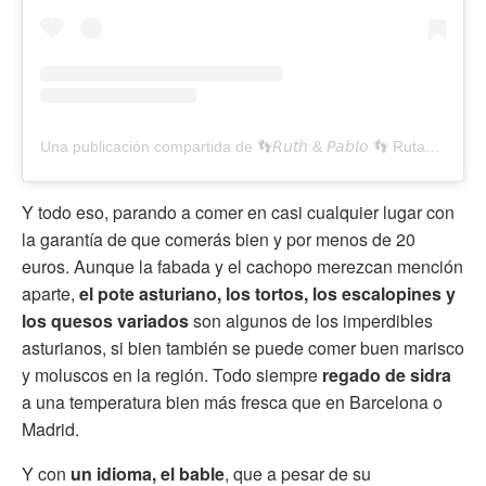
Una publicación compartida de 👣𝘙𝘶𝘵𝘩 & 𝘗𝘢𝘣𝘭𝘰 👣 Rutas 🎒Asturias 💙💛 (@ruthera00)
Y todo eso, parando a comer en casi cualquier lugar con
la garantía de que comerás bien y por menos de 20
euros. Aunque la fabada y el cachopo merezcan mención
aparte,
el pote asturiano, los tortos, los escalopines y
los quesos variados
son algunos de los imperdibles
asturianos, si bien también se puede comer buen marisco
y moluscos en la región. Todo siempre
regado de sidra
a una temperatura bien más fresca que en Barcelona o
Madrid.
Y con
un idioma, el bable
, que a pesar de su