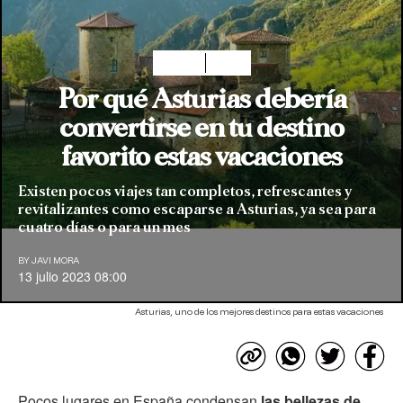
Planes
Viajar
Por qué Asturias debería
convertirse en tu destino
favorito estas vacaciones
Existen pocos viajes tan completos, refrescantes y
revitalizantes como escaparse a Asturias, ya sea para
cuatro días o para un mes
BY
JAVI MORA
13 julio 2023 08:00
Asturias, uno de los mejores destinos para estas vacaciones
Pocos lugares en España condensan
las bellezas de