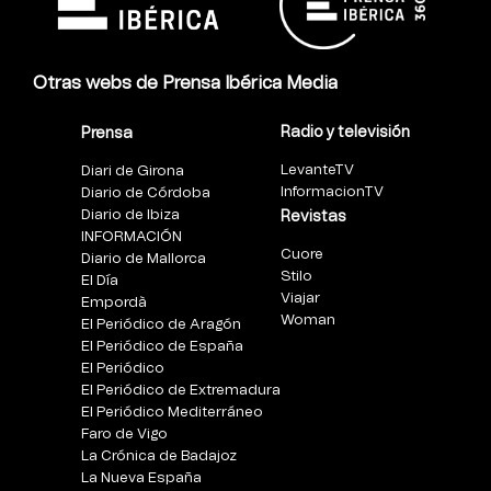
Otras webs de Prensa Ibérica Media
Radio y televisión
Prensa
LevanteTV
Diari de Girona
InformacionTV
Diario de Córdoba
Diario de Ibiza
Revistas
INFORMACIÓN
Cuore
Diario de Mallorca
Stilo
El Día
Viajar
Empordà
Woman
El Periódico de Aragón
El Periódico de España
El Periódico
El Periódico de Extremadura
El Periódico Mediterráneo
Faro de Vigo
La Crónica de Badajoz
La Nueva España