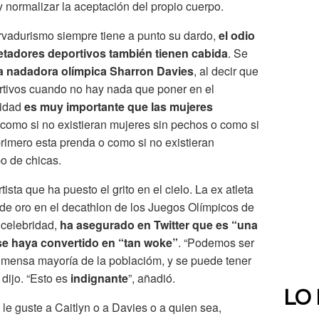
y normalizar la aceptación del propio cuerpo.
vadurismo siempre tiene a punto su dardo,
el odio
ujetadores deportivos también tienen cabida
. Se
a nadadora olímpica Sharron Davies
, al decir que
rtivos cuando no hay nada que poner en el
lidad
es muy importante que las mujeres
, como si no existieran mujeres sin pechos o como si
rimero esta prenda o como si no existieran
o de chicas.
ista que ha puesto el grito en el cielo. La ex atleta
de oro en el decathlon de los Juegos Olímpicos de
 celebridad,
ha asegurado en Twitter que es “una
se haya convertido en “tan woke”
. “Podemos ser
 inmensa mayoría de la poblacióm, y se puede tener
 dijo. “Esto es
indignante
”, añadió.
LO
 le guste a Caitlyn o a Davies o a quien sea,