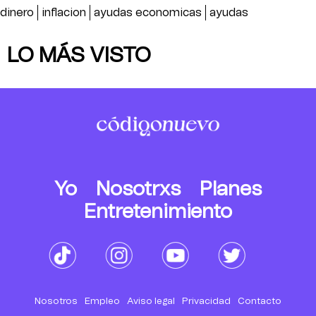
dinero
inflacion
ayudas economicas
ayudas
LO MÁS VISTO
Yo
Nosotrxs
Planes
Entretenimiento
Nosotros
Empleo
Aviso legal
Privacidad
Contacto