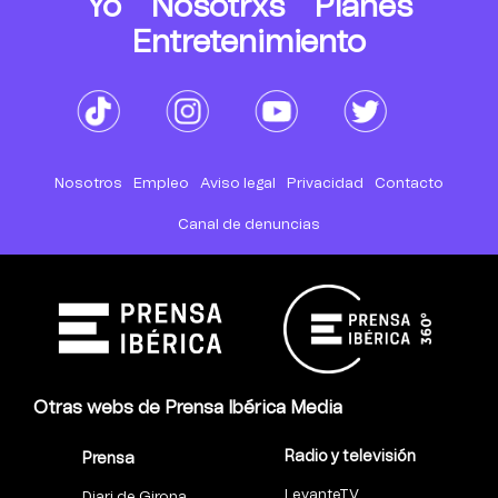
Yo
Nosotrxs
Planes
Entretenimiento
Nosotros
Empleo
Aviso legal
Privacidad
Contacto
Canal de denuncias
Otras webs de Prensa Ibérica Media
Radio y televisión
Prensa
LevanteTV
Diari de Girona