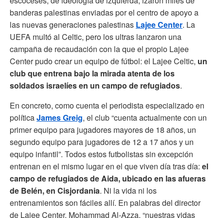
escoceses, de ideología de izquierda, izaron miles de
banderas palestinas enviadas por el centro de apoyo a
las nuevas generaciones palestinas
Lajee Center
. La
UEFA multó al Celtic, pero los ultras lanzaron una
campaña de recaudación con la que el propio Lajee
Center pudo crear un equipo de fútbol: el Lajee Celtic,
un
club que entrena bajo la mirada atenta de los
soldados israelíes en un campo de refugiados
.
En concreto, como cuenta el periodista especializado en
política
James Greig
, el club “cuenta actualmente con un
primer equipo para jugadores mayores de 18 años, un
segundo equipo para jugadores de 12 a 17 años y un
equipo infantil”. Todos estos futbolistas sin excepción
entrenan en el mismo lugar en el que viven día tras día:
el
campo de refugiados de Aida, ubicado en las afueras
de Belén, en Cisjordania
. Ni la vida ni los
entrenamientos son fáciles allí. En palabras del director
de Lajee Center, Mohammad Al-Azza, “nuestras vidas