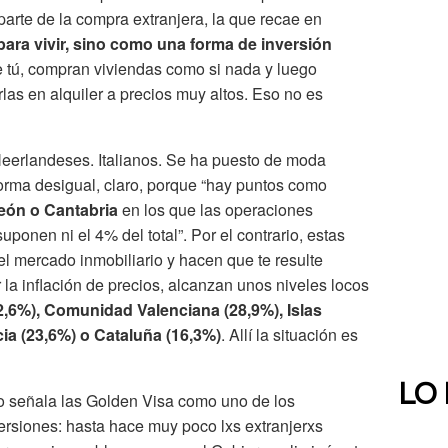
arte de la compra extranjera, la que recae en
 para vivir, sino como una forma de inversión
 tú, compran viviendas como si nada y luego
las en alquiler a precios muy altos. Eso no es
Neerlandeses. Italianos. Se ha puesto de moda
forma desigual, claro, porque “hay puntos como
León o Cantabria
en los que las operaciones
ponen ni el 4% del total”. Por el contrario, estas
el mercado inmobiliario y hacen que te resulte
la inflación de precios, alcanzan unos niveles locos
32,6%), Comunidad Valenciana (28,9%), Islas
ia (23,6%) o Cataluña (16,3%)
. Allí la situación es
LO
go señala las Golden Visa como uno de los
versiones: hasta hace muy poco lxs extranjerxs