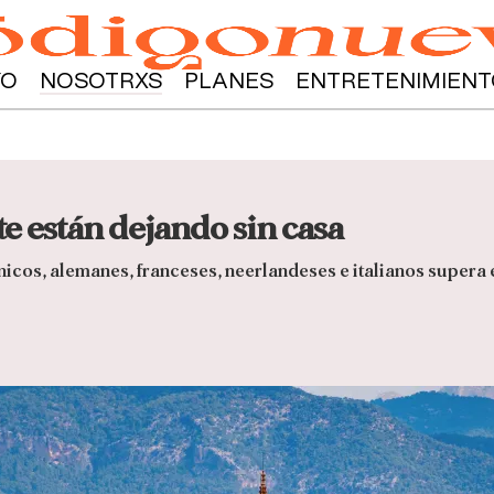
YO
NOSOTRXS
PLANES
ENTRETENIMIENT
 te están dejando sin casa
tánicos, alemanes, franceses, neerlandeses e italianos supe