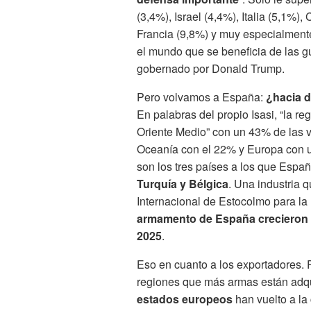
(3,4%), Israel (4,4%), Italia (5,1%)
Francia (9,8%) y muy especialmente
el mundo que se beneficia de las gu
gobernado por Donald Trump.
Pero volvamos a España:
¿hacia 
En palabras del propio Isasi, “la r
Oriente Medio” con un 43% de las ve
Oceanía con el 22% y Europa con 
son los tres países a los que Espa
Turquía y Bélgica
. Una industria q
Internacional de Estocolmo para la 
armamento de España crecieron u
2025
.
Eso en cuanto a los exportadores. P
regiones que más armas están adqui
estados europeos
han vuelto a la