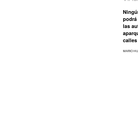
Ningú
podrá 
las a
aparq
calles
MARIO H