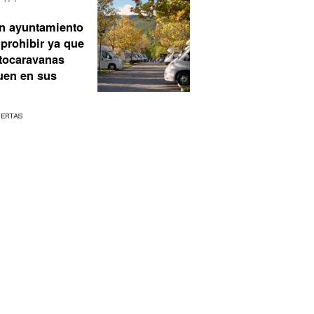
n ayuntamiento
prohibir ya que
utocaravanas
uen en sus
UERTAS