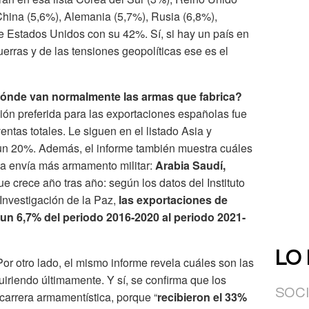
, China (5,6%), Alemania (5,7%), Rusia (6,8%),
 Estados Unidos con su 42%. Sí, si hay un país en
erras y de las tensiones geopolíticas ese es el
dónde van normalmente las armas que fabrica?
egión preferida para las exportaciones españolas fue
ntas totales. Le siguen en el listado Asia y
un 20%. Además, el informe también muestra cuáles
ña envía más armamento militar:
Arabia Saudí,
ue crece año tras año: según los datos del Instituto
Investigación de la Paz,
las exportaciones de
n 6,7% del periodo 2016-2020 al periodo 2021-
LO
or otro lado, el mismo informe revela cuáles son las
riendo últimamente. Y sí, se confirma que los
SOC
 carrera armamentística, porque “
recibieron el 33%