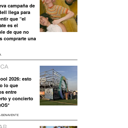
eva campaña de
ell llega para
ntir que “el
te es el
ble de que no
s comprarte una
A
ICA
ool 2026: esto
o lo que
os entre
rto y concierto
QOS*
A BENAVENTE
AR