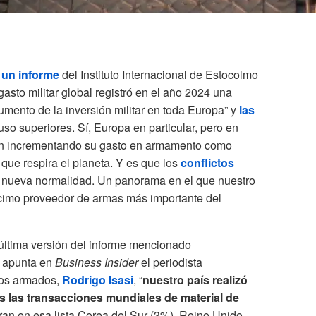
n
un informe
del Instituto Internacional de Estocolmo
 gasto militar global registró en el año 2024 una
umento de la inversión militar en toda Europa” y
las
uso superiores. Sí, Europa en particular, pero en
stán incrementando su gasto en armamento como
que respira el planeta. Y es que los
conflictos
a nueva normalidad. Un panorama en el que nuestro
écimo proveedor de armas más importante del
 última versión del informe mencionado
o apunta en
Business Insider
el periodista
tos armados,
Rodrigo Isasi
, “
nuestro país realizó
as las transacciones mundiales de material de
eran en esa lista Corea del Sur (3%), Reino Unido