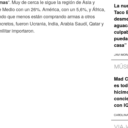
rmas
”. Muy de cerca le sigue la región de Asia y
La nu
 Medio con un 26%. América, con un 5,6%, y África,
Taco B
undo que menos están comprando armas a otros
desme
cretos, fueron Ucrania, India, Arabia Saudí, Qatar y
aguaca
litar importaron.
culpa
pueda
casa”
JAVI MOR
MÚS
Mad C
es tod
hicim
concie
con I
CAROLIN
VIAJ