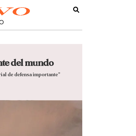
O
nte del mundo
rial de defensa importante”