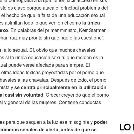
e la pornografía a la que tienen fácil acceso en sus
Esto es clave porque ataca el principal problema del
 el hecho de que, a falta de una educación sexual
les asimilan todo lo que ven en él como
la única
sexo
. En palabras del primer ministro, Keir Starmer,
han raíz muy pronto sin que nadie las cuestione”.
an a lo sexual. Sí, obvio que muchos chavales
s si la única educación sexual que reciben es la
xual puede verse afectada para siempre. El
 otras ideas tóxicas proyectadas por el porno que
 chavales a las chavalas. Después de todo, el porno
hista y
se centra principalmente en la utilización
l casi sin voluntad
. Crecer creyendo que el porno
xual y general de las mujeres. Contiene conductas
es para que saquen a la luz esa misoginia y
poder
LO
primeras señales de alerta, antes de que se