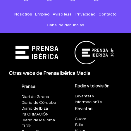
Nosotros
Empleo
Aviso legal
Privacidad
Contacto
Canal de denuncias
Otras webs de Prensa Ibérica Media
Radio y televisión
Prensa
LevanteTV
Diari de Girona
InformacionTV
Diario de Córdoba
Diario de Ibiza
Revistas
INFORMACIÓN
Cuore
Diario de Mallorca
Stilo
El Día
Viajar