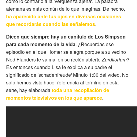
como lo contrario a la 'vergüenza ajena'. La palabra
alemana es más común de lo que imaginas. De hecho,
ha aparecido ante tus ojos en diversas ocasiones
que recordarás cuando las señalemos
.
Dicen que siempre hay un capítulo de Los Simpson
para cada momento de la vida
. ¿Recuerdas ese
episodio en el que Homer se alegra porque a su vecino
Ned Flanders le va mal en su recién abierto
Zurditorium
?
Es entonces cuando Lisa le explica a su padre el
significado de 'schadenfreude' Minuto 1:30 del vídeo. No
solo hemos visto hacer referencia al término en esta
serie, hay elaborada
toda una recopilación de
momentos televisivos en los que aparece
.