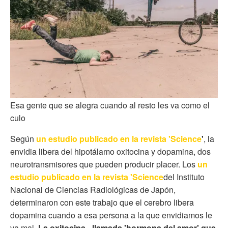
Esa gente que se alegra cuando al resto les va como el
culo
Según
un estudio publicado en la revista 'Science
'
, la
envidia libera del hipotálamo oxitocina y dopamina, dos
neurotransmisores que pueden producir placer. Los
un
estudio publicado en la revista 'Science
del Instituto
Nacional de Ciencias Radiológicas de Japón,
determinaron con este trabajo que el cerebro libera
dopamina cuando a esa persona a la que envidiamos le
va mal.
La oxitocina –llamada 'hormona del amor' que