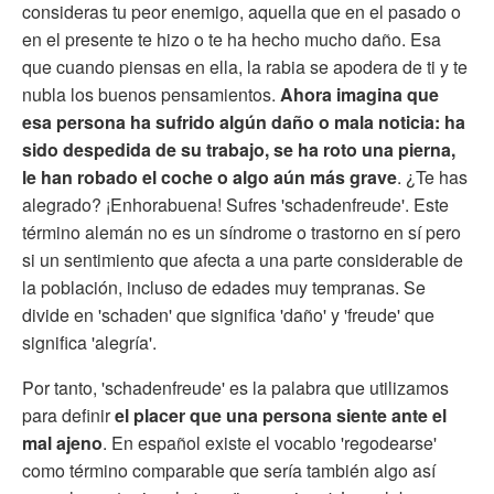
consideras tu peor enemigo, aquella que en el pasado o
en el presente te hizo o te ha hecho mucho daño. Esa
que cuando piensas en ella, la rabia se apodera de ti y te
nubla los buenos pensamientos.
Ahora imagina que
esa persona ha sufrido algún daño o mala noticia: ha
sido despedida de su trabajo, se ha roto una pierna,
le han robado el coche o algo aún más grave
. ¿Te has
alegrado? ¡Enhorabuena! Sufres 'schadenfreude'. Este
término alemán no es un síndrome o trastorno en sí pero
si un sentimiento que afecta a una parte considerable de
la población, incluso de edades muy tempranas. Se
divide en 'schaden' que significa 'daño' y 'freude' que
significa 'alegría'.
Por tanto, 'schadenfreude' es la palabra que utilizamos
para definir
el placer que una persona siente ante el
mal ajeno
. En español existe el vocablo 'regodearse'
como término comparable que sería también algo así