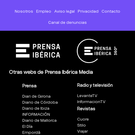
Nosotros
Empleo
Aviso legal
Privacidad
Contacto
Canal de denuncias
Otras webs de Prensa Ibérica Media
Radio y televisión
Prensa
LevanteTV
Diari de Girona
InformacionTV
Diario de Córdoba
Diario de Ibiza
Revistas
INFORMACIÓN
Cuore
Diario de Mallorca
Stilo
El Día
Viajar
Empordà