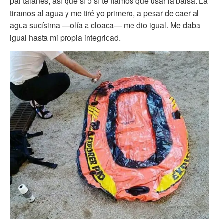
pantalanes, así que sí o sí teníamos que usar la balsa. La
tiramos al agua y me tiré yo primero, a pesar de caer al
agua sucísima —olía a cloaca— me dio igual. Me daba
igual hasta mi propia integridad.