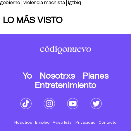
gobierno
violencia machista
lgtbiq
LO MÁS VISTO
Yo
Nosotrxs
Planes
Entretenimiento
Nosotros
Empleo
Aviso legal
Privacidad
Contacto