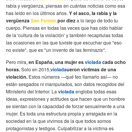
rabia y vergüenza, piensas en cuántas noticias como esa
has leído en los últimos años.
Y el asco, la rabia y la
vergüenza
San Fermín
por diez
a lo largo de todo tu
cuerpo. Piensas en todas las veces que has oído hablar
de la 'cultura de la violación' y también recapitulas todas
las ocasiones en las que tuviste que escuchar que "eso
no existe", que es "un invento de las
feminazis"
.
Pero mira,
en España, una mujer es
violada
cada ocho
horas.
Solo en 2015,
violada
ueron víctimas de una
violación
.
Estos números —qué feo llamarlo así— no
están sesgados ni manipulados, son datos recogidos del
Ministerio del Interior. La
violada
engloba todas esas
ideas, expresiones y actitudes que hacen que un hombre
se sientan con la capacidad de forzar sexualmente a una
mujer. Es toda una estructura propia y arraigada en la
sociedad en la que vivimos de la que todos somos
protagonistas y testigos. Culpabilizar a la víctima es