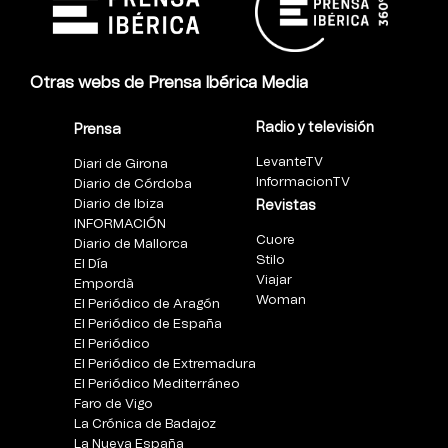
Otras webs de Prensa Ibérica Media
Radio y televisión
Prensa
LevanteTV
Diari de Girona
InformacionTV
Diario de Córdoba
Diario de Ibiza
Revistas
INFORMACIÓN
Cuore
Diario de Mallorca
Stilo
El Día
Viajar
Empordà
Woman
El Periódico de Aragón
El Periódico de España
El Periódico
El Periódico de Extremadura
El Periódico Mediterráneo
Faro de Vigo
La Crónica de Badajoz
La Nueva España