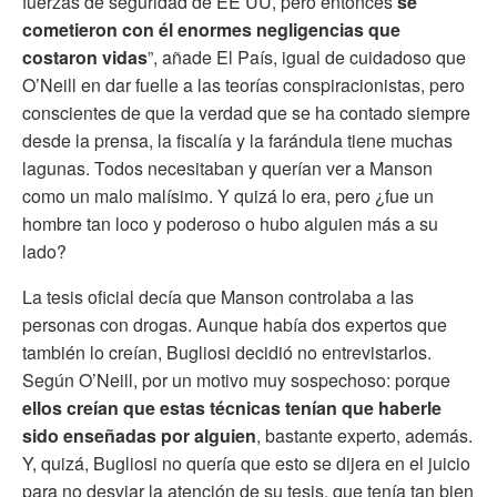
fuerzas de seguridad de EE UU, pero entonces
se
cometieron con él enormes negligencias que
costaron vidas
”, añade El País, igual de cuidadoso que
O’Neill en dar fuelle a las teorías conspiracionistas, pero
conscientes de que la verdad que se ha contado siempre
desde la prensa, la fiscalía y la farándula tiene muchas
lagunas. Todos necesitaban y querían ver a Manson
como un malo malísimo. Y quizá lo era, pero ¿fue un
hombre tan loco y poderoso o hubo alguien más a su
lado?
La tesis oficial decía que Manson controlaba a las
personas con drogas. Aunque había dos expertos que
también lo creían, Bugliosi decidió no entrevistarlos.
Según O’Neill, por un motivo muy sospechoso: porque
ellos creían que estas técnicas tenían que haberle
sido enseñadas por alguien
, bastante experto, además.
Y, quizá, Bugliosi no quería que esto se dijera en el juicio
para no desviar la atención de su tesis, que tenía tan bien