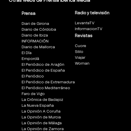
Otras webs de Prensa Ibérica Media
Radio y televisión
Prensa
LevanteTV
Diari de Girona
InformacionTV
Diario de Córdoba
Diario de Ibiza
Revistas
INFORMACIÓN
Cuore
Diario de Mallorca
Stilo
El Día
Viajar
Empordà
Woman
El Periódico de Aragón
El Periódico de España
El Periódico
El Periódico de Extremadura
El Periódico Mediterráneo
Faro de Vigo
La Crónica de Badajoz
La Nueva España
La Opinión A Coruña
La Opinión de Murcia
La Opinión de Málaga
La Opinión de Zamora