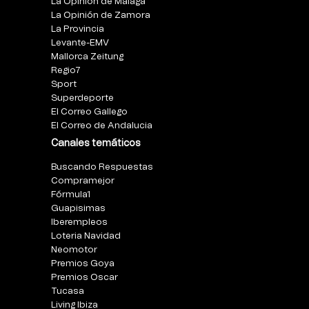
La Opinión de Málaga
La Opinión de Zamora
La Provincia
Levante-EMV
Mallorca Zeitung
Regio7
Sport
Superdeporte
El Correo Gallego
El Correo de Andalucia
Canales temáticos
Buscando Respuestas
Compramejor
Fórmula1
Guapisimas
Iberempleos
Loteria Navidad
Neomotor
Premios Goya
Premios Oscar
Tucasa
Living Ibiza