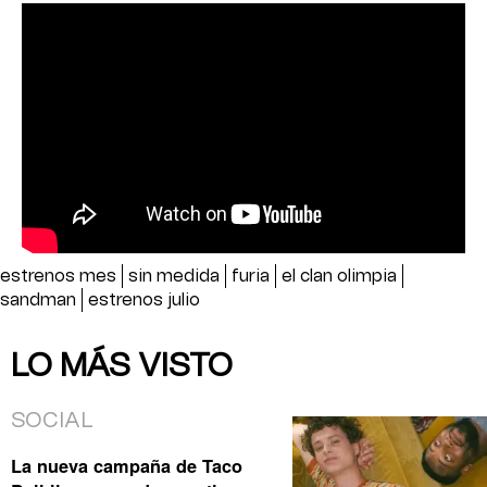
estrenos mes
sin medida
furia
el clan olimpia
sandman
estrenos julio
LO MÁS VISTO
SOCIAL
La nueva campaña de Taco