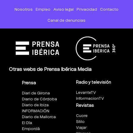
Nosotros
Empleo
Aviso legal
Privacidad
Contacto
Canal de denuncias
Otras webs de Prensa Ibérica Media
Radio y televisión
Prensa
LevanteTV
Diari de Girona
InformacionTV
Diario de Córdoba
Diario de Ibiza
Revistas
INFORMACIÓN
Cuore
Diario de Mallorca
Stilo
El Día
Viajar
Empordà