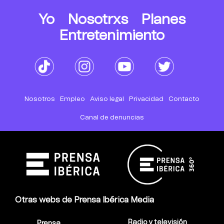
Yo
Nosotrxs
Planes
Entretenimiento
Nosotros
Empleo
Aviso legal
Privacidad
Contacto
Canal de denuncias
Otras webs de Prensa Ibérica Media
Radio y televisión
Prensa