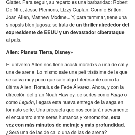
Glatter. Para seguir, su reparto es una barbaridad: Robert
De Niro, Jesse Plemons, Lizzy Caplan, Connie Britton,
Joan Allen, Matthew Modine... Y, para terminar, tiene una
sinopsis bien jugosa: se trata de
un thriller alrededor del
expresidente de EEUU y un devastador ciberataque
al país.
Alien: Planeta Tierra, Disney+
El universo Alien nos tiene acostumbradxs a una de cal y
una de arena. Lo mismo sale una peli tristísima de la que
se salva muy poco que sale algo interesante como la
última Alien: Romulus de Fede Álvarez. Ahora, y con la
dirección del gran Noah Hawley, de series como
Fargo
o
como
Legión
, llegará esta nueva entrega de la saga en
formato serie. Una precuela que nos contará nuevamente
el encuentro entre seres humanos y xenomorfos,
esta
vez con más minutos de metraje y más profundidad
.
¿Será una de las de cal o una de las de arena?