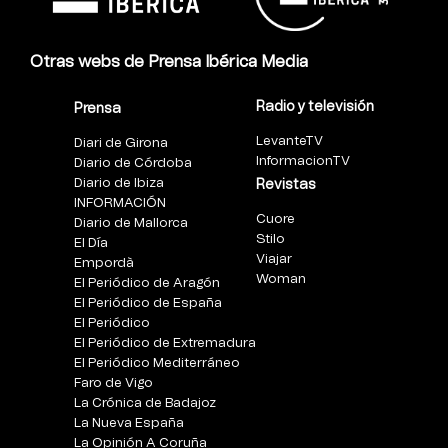
Otras webs de Prensa Ibérica Media
Radio y televisión
Prensa
LevanteTV
Diari de Girona
InformacionTV
Diario de Córdoba
Diario de Ibiza
Revistas
INFORMACIÓN
Cuore
Diario de Mallorca
Stilo
El Día
Viajar
Empordà
Woman
El Periódico de Aragón
El Periódico de España
El Periódico
El Periódico de Extremadura
El Periódico Mediterráneo
Faro de Vigo
La Crónica de Badajoz
La Nueva España
La Opinión A Coruña