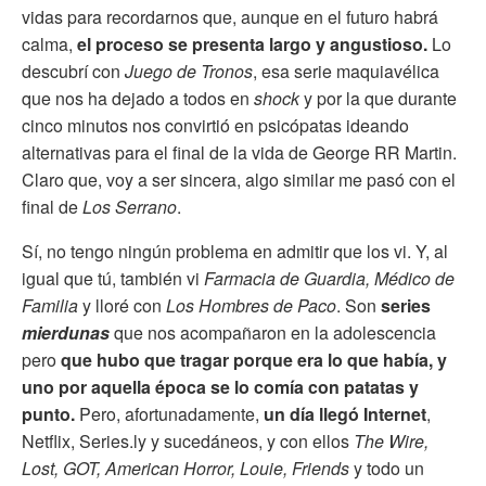
vidas para recordarnos que, aunque en el futuro habrá
calma,
el proceso se presenta largo y angustioso.
Lo
descubrí con
Juego de Tronos
, esa serie maquiavélica
que nos ha dejado a todos en
shock
y por la que durante
cinco minutos nos convirtió en psicópatas ideando
alternativas para el final de la vida de George RR Martin.
Claro que, voy a ser sincera, algo similar me pasó con el
final de
Los Serrano
.
Sí, no tengo ningún problema en admitir que los vi. Y, al
igual que tú, también vi
Farmacia de Guardia, Médico de
Familia
y lloré con
Los Hombres de Paco
. Son
series
mierdunas
que nos acompañaron en la adolescencia
pero
que hubo que tragar porque era lo que había, y
uno por aquella época se lo comía con patatas y
punto.
Pero, afortunadamente,
un día llegó Internet
,
Netflix, Series.ly y sucedáneos, y con ellos
The Wire,
Lost, GOT, American Horror, Louie, Friends
y todo un