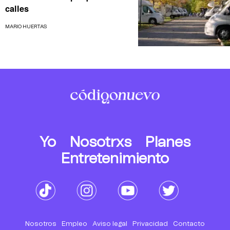
calles
MARIO HUERTAS
Yo
Nosotrxs
Planes
Entretenimiento
Nosotros
Empleo
Aviso legal
Privacidad
Contacto