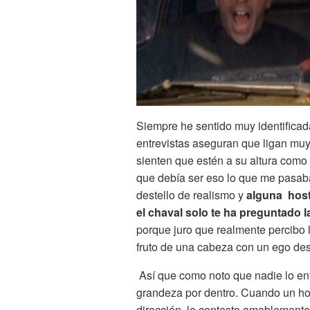
Siempre he sentido muy identificad
entrevistas aseguran que ligan muy
sienten que estén a su altura como
que debía ser eso lo que me pasab
destello de realismo y
alguna host
el chaval solo te ha preguntado l
porque juro que realmente percibo l
fruto de una cabeza con un ego d
Así que como noto que nadie lo en
grandeza por dentro. Cuando un ho
dirección, le contesto amablemente