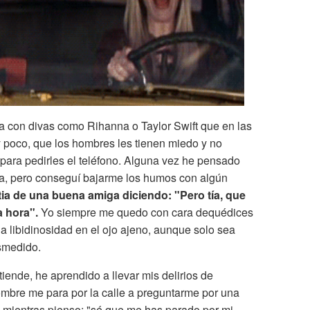
a con divas como Rihanna o Taylor Swift que en las
 poco, que los hombres les tienen miedo y no
 para pedirles el teléfono. Alguna vez he pensado
a, pero conseguí bajarme los humos con algún
ia de una buena amiga diciendo: "Pero tía, que
a hora".
Yo siempre me quedo con cara dequédices
a libidinosidad en el ojo ajeno, aunque solo sea
esmedido.
tiende,
he aprendido a llevar mis delirios de
mbre me para por la calle a preguntarme por una
 mientras pienso: "sé que me has parado por mi