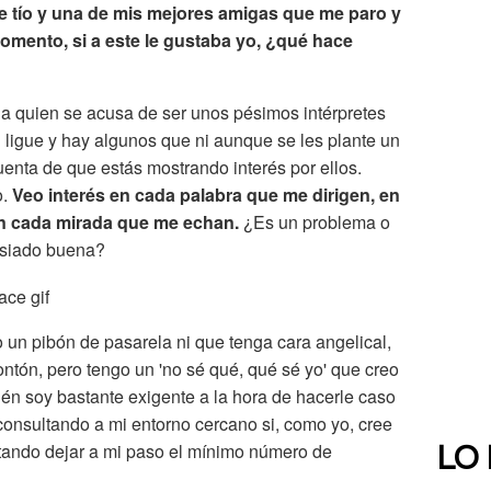
e tío y una de mis mejores amigas que me paro y
omento, si a este le gustaba yo, ¿qué hace
a quien se acusa de ser unos pésimos intérpretes
l ligue y hay algunos que ni aunque se les plante un
uenta de que estás mostrando interés por ellos.
o.
Veo interés en cada palabra que me dirigen, en
n cada mirada que me echan.
¿Es un problema o
asiado buena?
un pibón de pasarela ni que tenga cara angelical,
ontón, pero tengo un 'no sé qué, qué sé yo' que creo
ién soy bastante exigente a la hora de hacerle caso
consultando a mi entorno cercano si, como yo, cree
ntando dejar a mi paso el mínimo número de
LO