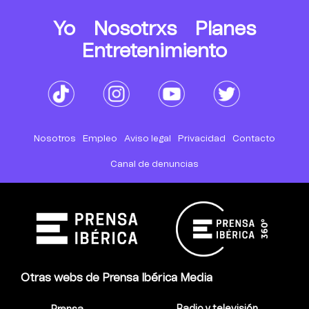
Yo
Nosotrxs
Planes
Entretenimiento
Nosotros
Empleo
Aviso legal
Privacidad
Contacto
Canal de denuncias
Otras webs de Prensa Ibérica Media
Radio y televisión