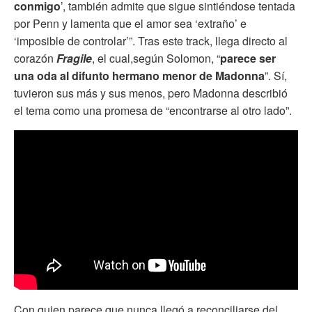
conmigo
’, también admite que sigue sintiéndose tentada
por Penn y lamenta que el amor sea ‘extraño’ e
‘imposible de controlar’”. Tras este track, llega directo al
corazón
Fragile
, el cual,según Solomon, “
parece ser
una oda al difunto hermano menor de Madonna
”. Sí,
tuvieron sus más y sus menos, pero Madonna describió
el tema como una promesa de “encontrarse al otro lado”.
Con quien parece que nunca llegó a reconciliarse del