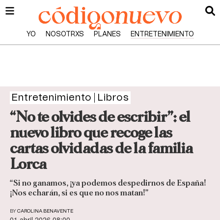
YO
NOSOTRXS
PLANES
ENTRETENIMIENTO
Entretenimiento
Libros
“No te olvides de escribir”: el
nuevo libro que recoge las
cartas olvidadas de la familia
Lorca
“Si no ganamos, ¡ya podemos despedirnos de España!
¡Nos echarán, si es que no nos matan!”
BY
CAROLINA BENAVENTE
01 abril 2026 08:00