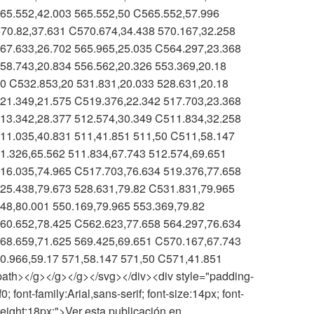
65.552,42.003 565.552,50 C565.552,57.996
70.82,37.631 C570.674,34.438 570.167,32.258
67.633,26.702 565.965,25.035 C564.297,23.368
58.743,20.834 556.562,20.326 553.369,20.18
0 C532.853,20 531.831,20.033 528.631,20.18
21.349,21.575 C519.376,22.342 517.703,23.368
13.342,28.377 512.574,30.349 C511.834,32.258
11.035,40.831 511,41.851 511,50 C511,58.147
1.326,65.562 511.834,67.743 512.574,69.651
16.035,74.965 C517.703,76.634 519.376,77.658
25.438,79.673 528.631,79.82 C531.831,79.965
48,80.001 550.169,79.965 553.369,79.82
60.652,78.425 C562.623,77.658 564.297,76.634
68.659,71.625 569.425,69.651 C570.167,67.743
0.966,59.17 571,58.147 571,50 C571,41.851
ath></g></g></g></svg></div><div style="padding-
; font-family:Arial,sans-serif; font-size:14px; font-
-height:18px;">Ver esta publicación en