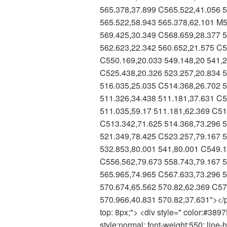
565.378,37.899 C565.522,41.056 5
565.522,58.943 565.378,62.101 M5
569.425,30.349 C568.659,28.377 5
562.623,22.342 560.652,21.575 C5
C550.169,20.033 549.148,20 541,2
C525.438,20.326 523.257,20.834 5
516.035,25.035 C514.368,26.702 5
511.326,34.438 511.181,37.631 C5
511.035,59.17 511.181,62.369 C51
C513.342,71.625 514.368,73.296 5
521.349,78.425 C523.257,79.167 5
532.853,80.001 541,80.001 C549.1
C556.562,79.673 558.743,79.167 5
565.965,74.965 C567.633,73.296 5
570.674,65.562 570.82,62.369 C57
570.966,40.831 570.82,37.631"></p
top: 8px;"> <div style=" color:#3897f0
style:normal; font-weight:550; line