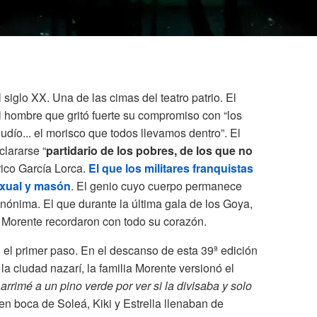
siglo XX. Una de las cimas del teatro patrio. El
 hombre que gritó fuerte su compromiso con “los
 judío... el morisco que todos llevamos dentro”. El
lararse “
partidario de los pobres, de los que no
rico García Lorca.
El que los militares franquistas
xual y masón
. El genio cuyo cuerpo permanece
ónima. El que durante la última gala de los Goya,
ia Morente recordaron con todo su corazón.
 el primer paso. En el descanso de esta 39ª edición
a ciudad nazarí, la familia Morente versionó el
arrimé a un pino verde por ver si la divisaba y solo
en boca de Soleá, Kiki y Estrella llenaban de