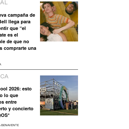
IAL
eva campaña de
ell llega para
ntir que “el
te es el
ble de que no
s comprarte una
A
ICA
ool 2026: esto
o lo que
os entre
rto y concierto
QOS*
A BENAVENTE