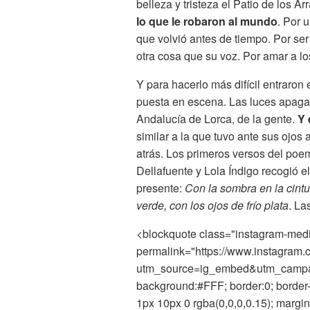
belleza y tristeza el Patio de los A
lo que le robaron al mundo
. Por 
que volvió antes de tiempo. Por se
otra cosa que su voz. Por amar a l
Y para hacerlo más difícil entraron
puesta en escena. Las luces apagada
Andalucía de Lorca, de la gente.
Y 
similar a la que tuvo ante sus ojos 
atrás. Los primeros versos del poe
Dellafuente y Lola Índigo recogió e
presente:
Con la sombra en la cintu
verde, con los ojos de frío plata
. La
<blockquote class="instagram-medi
permalink="https://www.instagram
utm_source=ig_embed&utm_campaign
background:#FFF; border:0; border-
1px 10px 0 rgba(0,0,0,0.15); margi