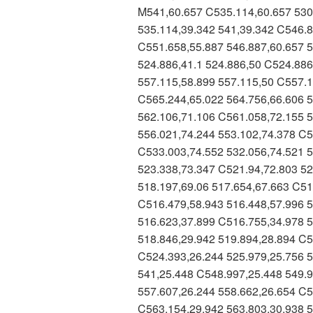
M541,60.657 C535.114,60.657 530
535.114,39.342 541,39.342 C546.8
C551.658,55.887 546.887,60.657 
524.886,41.1 524.886,50 C524.886
557.115,58.899 557.115,50 C557.1
C565.244,65.022 564.756,66.606 5
562.106,71.106 C561.058,72.155 5
556.021,74.244 553.102,74.378 C5
C533.003,74.552 532.056,74.521 5
523.338,73.347 C521.94,72.803 52
518.197,69.06 517.654,67.663 C51
C516.479,58.943 516.448,57.996 5
516.623,37.899 C516.755,34.978 5
518.846,29.942 519.894,28.894 C5
C524.393,26.244 525.979,25.756 5
541,25.448 C548.997,25.448 549.9
557.607,26.244 558.662,26.654 C5
C563.154,29.942 563.803,30.938 5