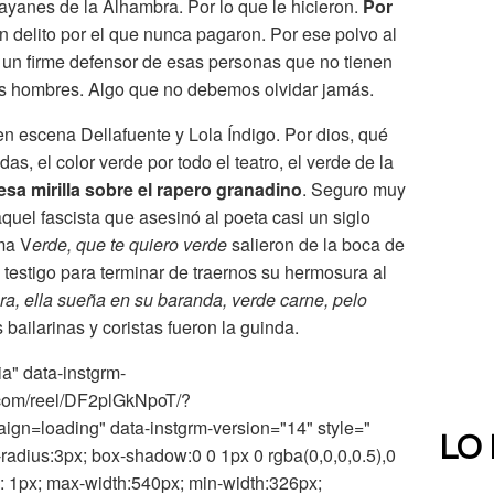
rrayanes de la Alhambra. Por lo que le hicieron.
Por
un delito por el que nunca pagaron. Por ese polvo al
r un firme defensor de esas personas que no tienen
os hombres. Algo que no debemos olvidar jamás.
 en escena Dellafuente y Lola Índigo. Por dios, qué
s, el color verde por todo el teatro, el verde de la
esa mirilla sobre el rapero granadino
. Seguro muy
aquel fascista que asesinó al poeta casi un siglo
ma V
erde, que te quiero verde
salieron de la boca de
l testigo para terminar de traernos su hermosura al
ra, ella sueña en su baranda, verde carne, pelo
s bailarinas y coristas fueron la guinda.
a" data-instgrm-
.com/reel/DF2plGkNpoT/?
=loading" data-instgrm-version="14" style="
LO
radius:3px; box-shadow:0 0 1px 0 rgba(0,0,0,0.5),0
n: 1px; max-width:540px; min-width:326px;