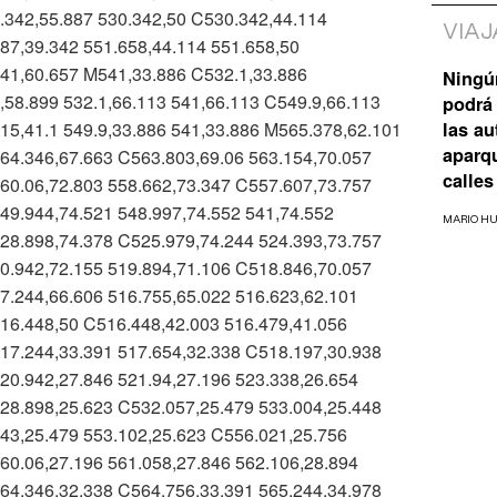
.342,55.887 530.342,50 C530.342,44.114
VIAJ
87,39.342 551.658,44.114 551.658,50
541,60.657 M541,33.886 C532.1,33.886
Ningú
,58.899 532.1,66.113 541,66.113 C549.9,66.113
podrá 
las a
15,41.1 549.9,33.886 541,33.886 M565.378,62.101
aparq
64.346,67.663 C563.803,69.06 563.154,70.057
calles
60.06,72.803 558.662,73.347 C557.607,73.757
49.944,74.521 548.997,74.552 541,74.552
MARIO H
28.898,74.378 C525.979,74.244 524.393,73.757
0.942,72.155 519.894,71.106 C518.846,70.057
7.244,66.606 516.755,65.022 516.623,62.101
16.448,50 C516.448,42.003 516.479,41.056
17.244,33.391 517.654,32.338 C518.197,30.938
20.942,27.846 521.94,27.196 523.338,26.654
28.898,25.623 C532.057,25.479 533.004,25.448
43,25.479 553.102,25.623 C556.021,25.756
60.06,27.196 561.058,27.846 562.106,28.894
64.346,32.338 C564.756,33.391 565.244,34.978