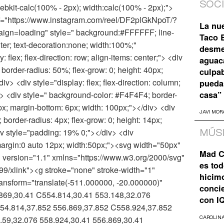
SOC
ebkit-calc(100% - 2px); width:calc(100% - 2px);">
ef="https://www.instagram.com/reel/DF2plGkNpoT/?
La nu
n=loading" style=" background:#FFFFFF; line-
Taco B
nter; text-decoration:none; width:100%;"
desme
: flex; flex-direction: row; align-items: center;"> <div
aguaca
order-radius: 50%; flex-grow: 0; height: 40px;
culpa
iv> <div style="display: flex; flex-direction: column;
pueda
casa”
r;"> <div style=" background-color: #F4F4F4; border-
4px; margin-bottom: 6px; width: 100px;"></div> <div
JAVI MOR
border-radius: 4px; flex-grow: 0; height: 14px;
iv style="padding: 19% 0;"></div> <div
MÚS
 margin:0 auto 12px; width:50px;"><svg width="50px"
Mad C
 version="1.1" xmlns="https://www.w3.org/2000/svg"
es tod
99/xlink"><g stroke="none" stroke-width="1"
hicim
transform="translate(-511.000000, -20.000000)"
concie
869,30.41 C554.814,30.41 553.148,32.076
con I
54.814,37.852 556.869,37.852 C558.924,37.852
.59,32.076 558.924,30.41 556.869,30.41
CAROLIN