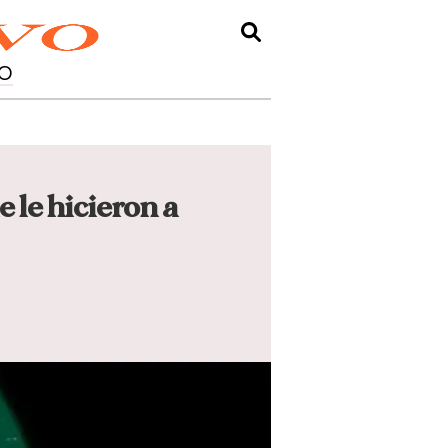
O
 le hicieron a