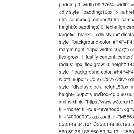
padding:0; width:99.375%; width:-w
<div style="padding:16px;"> <a hr
utm_source=ig_embed&utm_campaig
height:0; padding:0 0; text-align:ce
target="_blank"> <div style=" display
style="background-color: #F4F4F4; b
margin-right: 14px; width: 40px;"></d
flex-grow: 1; justify-content: cente
radius: 4px; flex-grow: 0; height: 1
style=" background-color: #F4F4F4; 
width: 60px;"></div></div></div><d
style="display:block; height:50px;
height="50px" viewBox="0 0 60 60"
xmlns:xlink="https://www.w3.org/19
fill="none" fill-rule="evenodd"><g 
fill="#000000"><g><path d="M556.
553.148,34.131 C553.148,36.186 5
560.59,36.186 560.59,34.131 C560