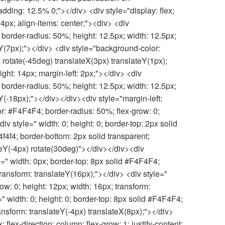
dding: 12.5% 0;"></div> <div style="display: flex;
14px; align-items: center;"><div> <div
order-radius: 50%; height: 12.5px; width: 12.5px;
eY(7px);"></div> <div style="background-color:
 rotate(-45deg) translateX(3px) translateY(1px);
ight: 14px; margin-left: 2px;"></div> <div
order-radius: 50%; height: 12.5px; width: 12.5px;
Y(-18px);"></div></div><div style="margin-left:
r: #F4F4F4; border-radius: 50%; flex-grow: 0;
iv style=" width: 0; height: 0; border-top: 2px solid
f4f4f4; border-bottom: 2px solid transparent;
teY(-4px) rotate(30deg)"></div></div><div
le=" width: 0px; border-top: 8px solid #F4F4F4;
 transform: translateY(16px);"></div> <div style="
w: 0; height: 12px; width: 16px; transform:
=" width: 0; height: 0; border-top: 8px solid #F4F4F4;
ransform: translateY(-4px) translateX(8px);"></div>
; flex-direction: column; flex-grow: 1; justify-content: