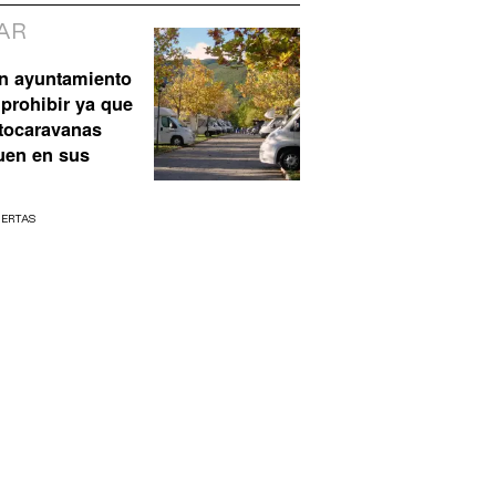
AR
n ayuntamiento
prohibir ya que
utocaravanas
uen en sus
UERTAS