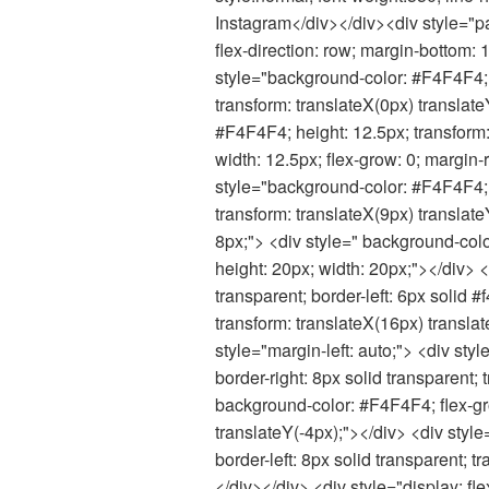
Instagram</div></div><div style="pa
flex-direction: row; margin-bottom: 
style="background-color: #F4F4F4; b
transform: translateX(0px) translat
#F4F4F4; height: 12.5px; transform:
width: 12.5px; flex-grow: 0; margin-r
style="background-color: #F4F4F4; b
transform: translateX(9px) translate
8px;"> <div style=" background-colo
height: 20px; width: 20px;"></div> <d
transparent; border-left: 6px solid #
transform: translateX(16px) transla
style="margin-left: auto;"> <div sty
border-right: 8px solid transparent;
background-color: #F4F4F4; flex-gro
translateY(-4px);"></div> <div style
border-left: 8px solid transparent; t
</div></div> <div style="display: flex