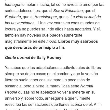
teenager
te molan mucho, tal como revela tu amor por las
series adolescentes: que si
Sex of Education
, que si
Euphoria
, que si
Heartstopper
, que si
La vida sexual de
las universitarias
... Una vez entras en esos mundos de
locura ya no puedes salir de ellos hasta agotarlos. Y sí,
también hay novelas que pueden sumergirte
magistralmente en este
mood
.
Libros muy sabrosos
que devorarás de principio a fin
.
Gente normal
de Sally Rooney
Ya sabes que las adaptaciones audioviduales de libros
siempre se dejan cosas en el camino y que la versión
literaria suele tener casi siempre un poco más de
sustancia, pero si viste la maravillosa serie
Normal
People
quizás no te apetezca volver a meterte en su
universo y, sobre todo, arriesgarte a que tu mente
reescriba las sensaciones que tienes acerca de él. A fin