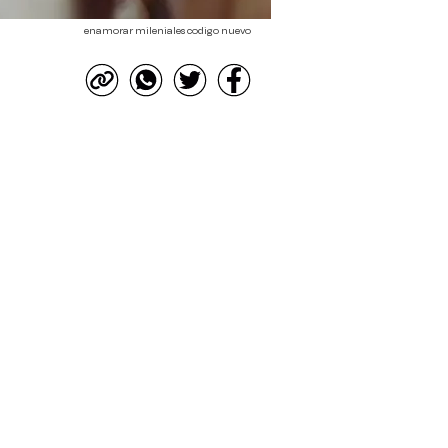
enamorar mileniales codigo nuevo