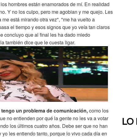
 los hombres están enamorados de mí. En realidad
no. Y no los culpo, pero me agobian y me quejo. Les
a me está mirando otra vez", "me ha vuelto a
 pasa el tiempo y esos signos que yo veía tan claros
ue concluyo que al final les ha dado miedo
a también dice que le cuesta ligar.
e
tengo un problema de comunicación,
como los
que no entienden por qué la gente no les va a votar
LO
endo los últimos cuatro años. Debe ser que no han
 yo les entiendo tanto, porque lo vivo cada día en