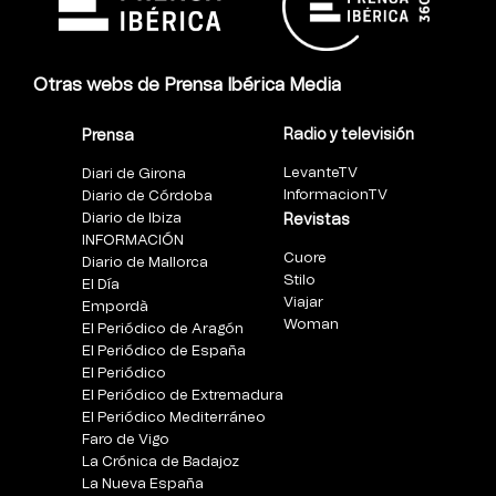
Otras webs de Prensa Ibérica Media
Radio y televisión
Prensa
LevanteTV
Diari de Girona
InformacionTV
Diario de Córdoba
Diario de Ibiza
Revistas
INFORMACIÓN
Cuore
Diario de Mallorca
Stilo
El Día
Viajar
Empordà
Woman
El Periódico de Aragón
El Periódico de España
El Periódico
El Periódico de Extremadura
El Periódico Mediterráneo
Faro de Vigo
La Crónica de Badajoz
La Nueva España