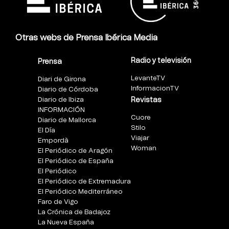
Otras webs de Prensa Ibérica Media
Radio y televisión
Prensa
LevanteTV
Diari de Girona
InformacionTV
Diario de Córdoba
Diario de Ibiza
Revistas
INFORMACIÓN
Cuore
Diario de Mallorca
Stilo
El Día
Viajar
Empordà
Woman
El Periódico de Aragón
El Periódico de España
El Periódico
El Periódico de Extremadura
El Periódico Mediterráneo
Faro de Vigo
La Crónica de Badajoz
La Nueva España