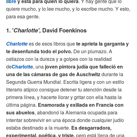
libre
y está para quien lo quiera
. Y hay gente que lo
quiere mucho, y lo lee mucho, y lo escribe mucho. Y esto,
para esa gente.
1. '
Charlotte'
, David Foenkinos
Charlotte
es de esos libros que
te aprieta la garganta y
te desenfunda todo el polvo.
De un plumazo. A
ostiazos con la dureza y a golpes con la realidad
de
Charlotte
, una
joven pintora judía que falleció en
una de las cámaras de gas de Auschwitz
durante la
Segunda Guerra Mundial. Escrita ligera y con un estilo
literario atípico consigue detener tu atención desde la
primera línea, y hacerte llorar y gritar con ella hasta la
última página.
Enamorada y exiliada en Francia con
sus abuelos
, abandonó la Alemania ocupada para
intentar sobrevivir en una época donde cualquier judío
estaba destinado a la muerte.
Es desgarradora,
experimental, poética, y triste,
pero está llena de una