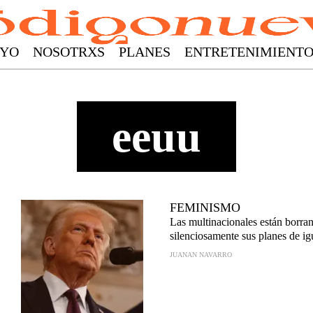
YO
NOSOTRXS
PLANES
ENTRETENIMIENT
eeuu
FEMINISMO
Las multinacionales están borra
silenciosamente sus planes de i
JUANAN NAVARRO