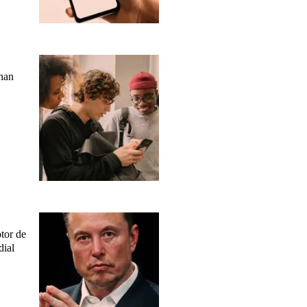
 han
tor de
dial