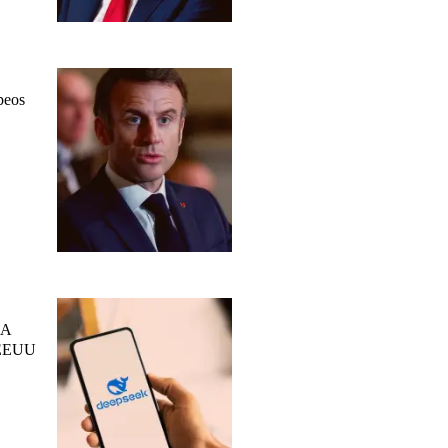
peos
IA
a EEUU