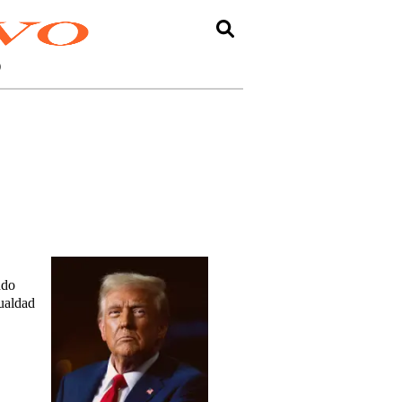
O
ndo
gualdad