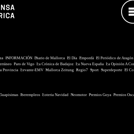
iza
INFORMACIÓN
Diario de Mallorca
El Día
Empordà
El Periódico de Aragón
erráneo
Faro de Vigo
La Crónica de Badajoz
La Nueva España
La Opinión A Co
a Provincia
Levante-EMV
Mallorca Zeitung
Regio7
Sport
Superdeporte
El Co
Guapisimas
Iberempleos
Loteria Navidad
Neomotor
Premios Goya
Premios Osc