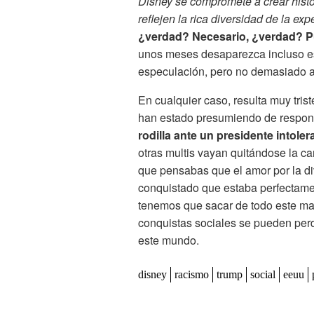
Disney se compromete a crear histo
reflejen la rica diversidad de la e
¿verdad? Necesario, ¿verdad? P
unos meses desaparezca incluso e
especulación, pero no demasiado a
En cualquier caso, resulta muy tris
han estado presumiendo de responsa
rodilla ante un presidente intoler
otras multis vayan quitándose la ca
que pensabas que el amor por la d
conquistado que estaba perfectamen
tenemos que sacar de todo este m
conquistas sociales se pueden perd
este mundo.
disney
racismo
trump
social
eeuu