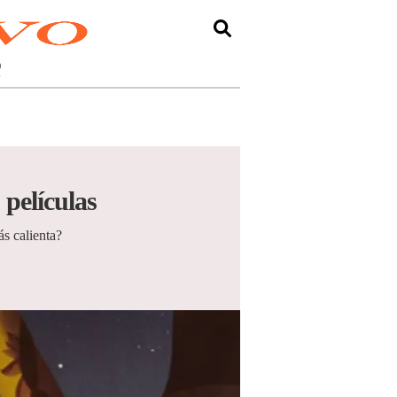
O
 películas
ás calienta?