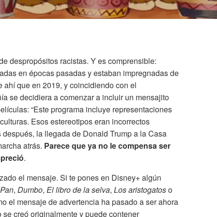
 de despropósitos racistas. Y es comprensible:
readas en épocas pasadas y estaban impregnadas de
e ahí que en 2019, y coincidiendo con el
a se decidiera a comenzar a incluir un mensajito
elículas: “Este programa incluye representaciones
culturas. Esos estereotipos eran incorrectos
s después, la llegada de Donald Trump a la Casa
marcha atrás.
Parece que ya no le compensa ser
spreció
.
ado el mensaje. Si te pones en Disney+ algún
 Pan
,
Dumbo
,
El libro de la selva
,
Los aristogatos
o
mo el mensaje de advertencia ha pasado a ser ahora
 se creó originalmente y puede contener