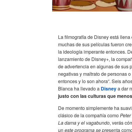
La filmografía de Disney está llena
muchas de sus películas fueron c
la ideología imperante entonces. D
lanzamiento de Disney+, la compañí
de advertencia en algunas de sus p
negativas y maltrato de personas o 
entonces y lo son ahora”. Seis año
Blanca ha llevado a
Disney
a dar 
justo con las culturas que meno
De momento simplemente ha suaviz
clásico de la compañía como
Peter
La dama y el vagabundo
, verás có
un
este programa
se pre
senta como