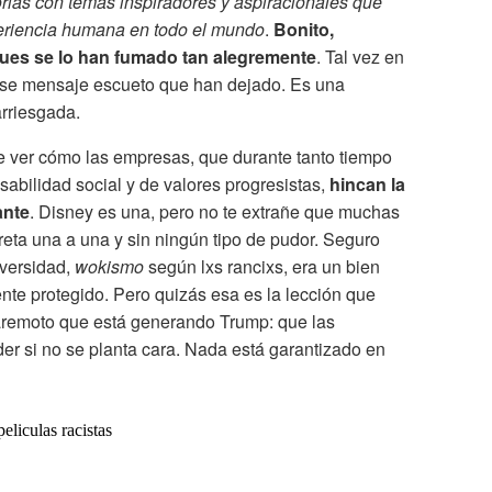
rias con temas inspiradores y aspiracionales que
xperiencia humana en todo el mundo
.
Bonito,
ues se lo han fumado tan alegremente
. Tal vez en
se mensaje escueto que han dejado. Es una
rriesgada.
te ver cómo las empresas, que durante tanto tiempo
bilidad social y de valores progresistas,
hincan la
ante
. Disney es una, pero no te extrañe que muchas
reta una a una y sin ningún tipo de pudor. Seguro
iversidad,
wokismo
según lxs rancixs, era un bien
te protegido. Pero quizás esa es la lección que
aremoto que está generando Trump: que las
er si no se planta cara. Nada está garantizado en
peliculas racistas