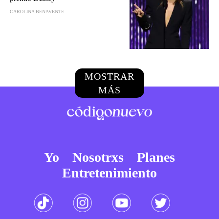
CAROLINA BENAVENTE
MOSTRAR
MÁS
Yo
Nosotrxs
Planes
Entretenimiento