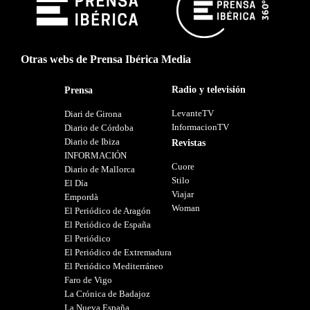
Otras webs de Prensa Ibérica Media
Radio y televisión
Prensa
LevanteTV
Diari de Girona
InformacionTV
Diario de Córdoba
Diario de Ibiza
Revistas
INFORMACIÓN
Cuore
Diario de Mallorca
Stilo
El Día
Viajar
Empordà
Woman
El Periódico de Aragón
El Periódico de España
El Periódico
El Periódico de Extremadura
El Periódico Mediterráneo
Faro de Vigo
La Crónica de Badajoz
La Nueva España