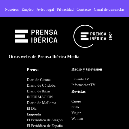
Nosotros
Empleo
Aviso legal
Privacidad
Contacto
Canal de denuncias
Otras webs de Prensa Ibérica Media
Radio y televisión
Prensa
LevanteTV
Diari de Girona
InformacionTV
Diario de Córdoba
Diario de Ibiza
Revistas
INFORMACIÓN
Cuore
Diario de Mallorca
Stilo
El Día
Viajar
Empordà
Woman
El Periódico de Aragón
El Periódico de España