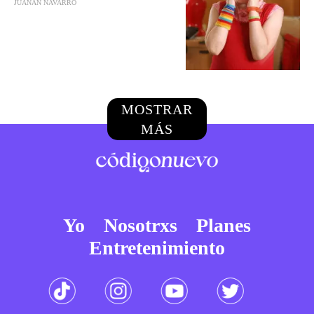
JUANAN NAVARRO
MOSTRAR
MÁS
Yo
Nosotrxs
Planes
Entretenimiento