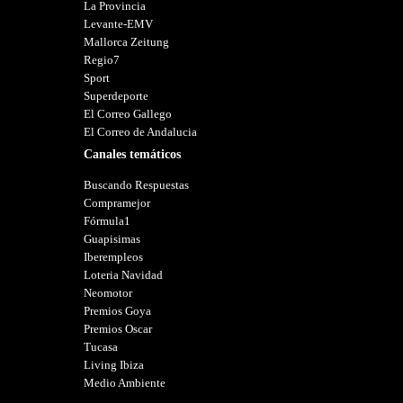
La Provincia
Levante-EMV
Mallorca Zeitung
Regio7
Sport
Superdeporte
El Correo Gallego
El Correo de Andalucia
Canales temáticos
Buscando Respuestas
Compramejor
Fórmula1
Guapisimas
Iberempleos
Loteria Navidad
Neomotor
Premios Goya
Premios Oscar
Tucasa
Living Ibiza
Medio Ambiente