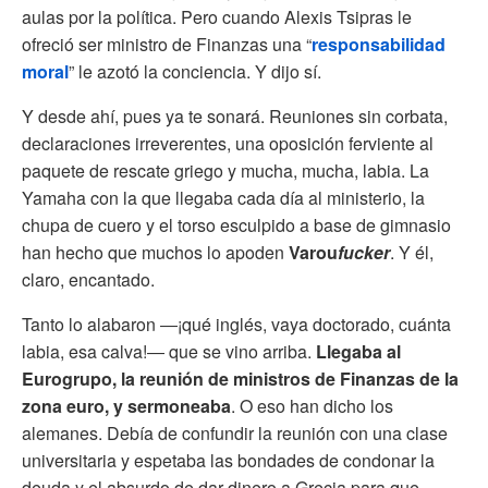
aulas por la política. Pero cuando Alexis Tsipras le
ofreció ser ministro de Finanzas una “
responsabilidad
moral
” le azotó la conciencia. Y dijo sí.
Y desde ahí, pues ya te sonará. Reuniones sin corbata,
declaraciones irreverentes, una oposición ferviente al
paquete de rescate griego y mucha, mucha, labia. La
Yamaha con la que llegaba cada día al ministerio, la
chupa de cuero y el torso esculpido a base de gimnasio
han hecho que muchos lo apoden
Varou
fucker
. Y él,
claro, encantado.
Tanto lo alabaron ―¡qué inglés, vaya doctorado, cuánta
labia, esa calva!― que se vino arriba.
Llegaba al
Eurogrupo, la reunión de ministros de Finanzas de la
zona euro, y sermoneaba
. O eso han dicho los
alemanes. Debía de confundir la reunión con una clase
universitaria y espetaba las bondades de condonar la
deuda y el absurdo de dar dinero a Grecia para que