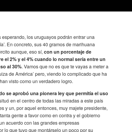
os esperando, los uruguayos podrán entrar una
María’. En concreto, sus 40 gramos de marihuana
ército aunque, eso sí,
con un porcentaje de
e el 2% y el 4% cuando lo normal sería entre un
uso al 30%
. Vamos que no es que te vayas a meter a
a Suiza de América’ pero, viendo lo complicado que ha
 han visto como un verdadero logro.
o se aprobó una pionera ley que permitía el uso
ituó en el centro de todas las miradas a este país
es y un, por aquel entonces, muy majete presidente,
tanta gente a favor como en contra y el gobierno
r un acuerdo con las grandes empresas
or lo que tuvo que montárselo un poco por su