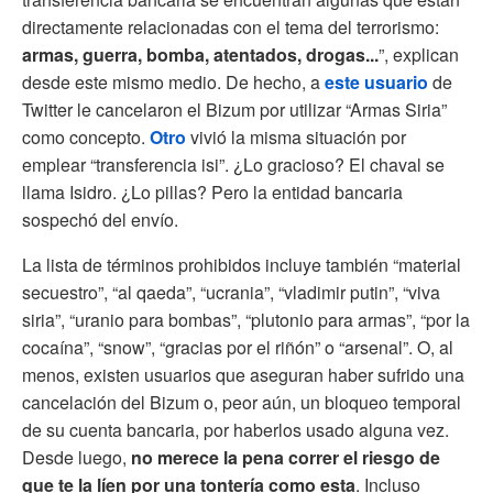
directamente relacionadas con el tema del terrorismo:
armas, guerra, bomba, atentados, drogas...
”, explican
desde este mismo medio. De hecho, a
este usuario
de
Twitter le cancelaron el Bizum por utilizar “Armas Siria”
como concepto.
Otro
vivió la misma situación por
emplear “transferencia isi”. ¿Lo gracioso? El chaval se
llama Isidro. ¿Lo pillas? Pero la entidad bancaria
sospechó del envío.
La lista de términos prohibidos incluye también “material
secuestro”, “al qaeda”, “ucrania”, “vladimir putin”, “viva
siria”, “uranio para bombas”, “plutonio para armas”, “por la
cocaína”, “snow”, “gracias por el riñón” o “arsenal”. O, al
menos, existen usuarios que aseguran haber sufrido una
cancelación del Bizum o, peor aún, un bloqueo temporal
de su cuenta bancaria, por haberlos usado alguna vez.
Desde luego,
no merece la pena correr el riesgo de
que te la líen por una tontería como esta
. Incluso