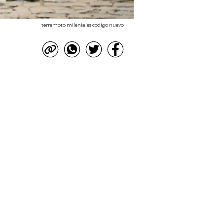
terremoto mileniales codigo nuevo